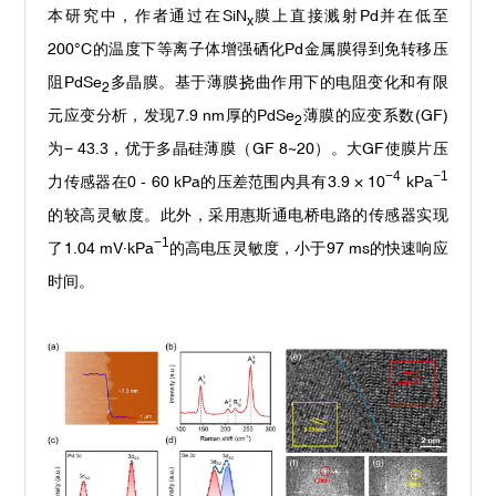
本研究中，作者通过在
SiN
膜上直接溅射
Pd
并在低至
x
200°C
的温度下等离子体增强硒化
Pd
金属膜得到免转移压
阻
PdSe
多晶膜。基于薄膜挠曲作用下的电阻变化和有限
2
元应变分析，发现
7.9 nm
厚的
PdSe
薄膜的应变系数
(GF)
2
为
−
43.3
，优于多晶硅薄膜（
GF 8~20
）。大
GF
使膜片压
−
4
−
1
力传感器在
0 - 60 kPa
的压差范围内具有
3.9 × 10
kPa
的较高灵敏度。此外，采用惠斯通电桥电路的传感器实现
−
1
了
1.04 mV·kPa
的高电压灵敏度，小于
97 ms
的快速响应
时间。