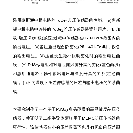
采用惠斯通电桥电路的
PdSe
差压传感器的性能。
(a)
惠斯
2
顿电桥电路中连接的
PdSe
差压传感器装置的照片。
(b)
加
2
载
(
增压
)
和卸载
(
减压
)
过程中传感器在
0 - 60 kPa
范围内的
输出电压。
(c)
当压差出现台阶变化
(25 - 40 kPa)
时，设备
的输出电压。
(d)
压差发生微小扰动变化时的输出电压曲
线。
(e) PdSe
电阻相对电阻随温度升高的变化
(
蓝色曲线
)
2
和惠斯通电桥下器件输出电压与温度升高的关系
(
红色曲
线
)
。
(f)
不同温度下压差传感器的压差与输出电压的关系曲
线。
本研究制作了一个基于
PdSe
多晶薄膜的高灵敏度差压传
2
感器，并证明了二维半导体薄膜用于
MEMS
差压传感器的
可行性。该传感器在小的压差振荡下也具有优良的压差跟