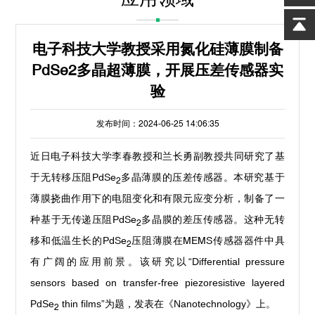
电子科技大学教授采用氮化硅薄膜制备
PdSe2多晶超薄膜，开展压差传感器实
验
发布时间：2024-06-25 14:06:35
近日电子科技大学李春教授和兰长勇副教授共同研究了基
于无转移压阻
PdSe
多晶薄膜的压差传感器。本研究基于
2
薄膜挠曲作用下的电阻变化和有限元应变分析，制备了一
种基于无传递压阻
PdSe
多晶膜的差压传感器。这种无转
2
移和低温生长的
PdSe
压阻薄膜在
MEMS
传感器器件中具
2
有广阔的应用前景。该研究以“
Differential pressure
sensors based on transfer-free piezoresistive layered
PdSe
thin films
”为题，发表在《
Nanotechnology
》上。
2