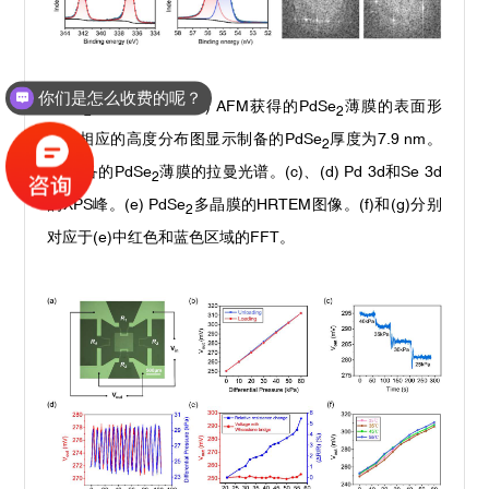
你们是怎么收费的呢？
PdSe
薄膜的表征。
(a) AFM
获得的
PdSe
薄膜的表面形
2
2
貌，相应的高度分布图显示制备的
PdSe
厚度为
7.9 nm
。
2
(b)
制备的
PdSe
薄膜的拉曼光谱。
(c)
、
(d) Pd 3d
和
Se 3d
2
的
XPS
峰。
(e) PdSe
多晶膜的
HRTEM
图像。
(f)
和
(g)
分别
2
对应于
(e)
中红色和蓝色区域的
FFT
。