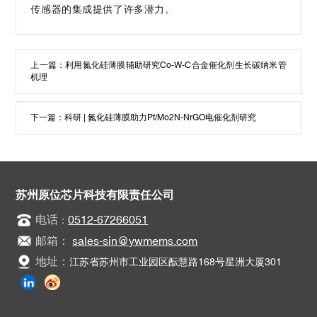
传感器的集成提供了许多潜力。
上一篇：
利用氮化硅薄膜辅助研究Co-W-C合金催化剂生长碳纳米管
机理
下一篇：
科研 | 氮化硅薄膜助力Pt/Mo2N-NrGO电催化剂研究
苏州原位芯片科技有限责任公司
电话
0512-67266051
：
邮箱：
sales-sin@ywmems.com
地址：
江苏省苏州市工业园区酝慧路168号星洲大厦301