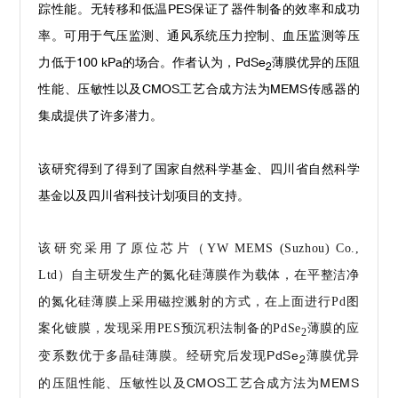
踪性能。无转移和低温
PES
保证了器件制备的效率和成功
率。可用于气压监测、通风系统压力控制、血压监测等压
力低于
100 kPa
的场合。作者认为，
PdSe
薄膜优异的压阻
2
性能、压敏性以及
CMOS
工艺合成方法为
MEMS
传感器的
集成提供了许多潜力。
该研究得到了得到了国家自然科学基金、四川省自然科学
基金以及四川省科技计划项目的支持。
该研究采用了原位芯片（YW MEMS (Suzhou) Co.,
Ltd）自主研发生产的氮化硅薄膜作为载体，在平整洁净
的氮化硅薄膜上采用磁控溅射的方式，在上面进行Pd图
案化镀膜，
发现采用PES预沉积法制备的PdSe
薄膜的
应
2
PdSe
薄膜优异
变系数优于多晶硅薄膜。经研究后发现
2
的压阻性能、压敏性以及CMOS工艺合成方法为MEMS