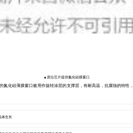
▲原位芯片提供氮化硅膜窗口
td）自主研发生产的氮化硅薄膜窗口被用作旋转涂层的支撑层，有耐高温，抗腐蚀
晶体生长