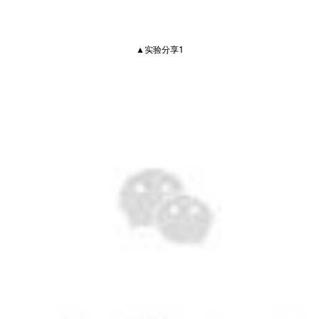
▲实
验分享1