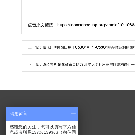
https://iopscience.iop.org/article/10.10
点击原文链接：
上一篇：
氮化硅薄膜窗口用于Co3O4和P1-Co3O4的晶体结构的表
下一篇：
原位芯片·氮化硅窗口助力 清华大学利用多层膜结构进行
请您留言
产品中心
同步辐射氮化硅薄膜窗口
感谢您的关注，您可以填写下方信
息或者联系13706139363（微信同
TEM氮化硅薄膜窗口