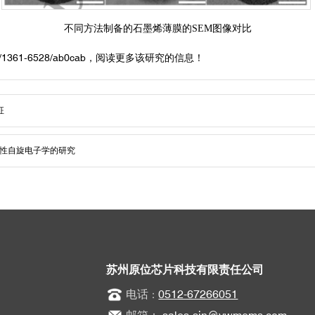
不同方法制备的石墨烯薄膜的SEM图像对比
88/1361-6528/ab0cab
，阅读更多该研究的信息！
征
手性自旋电子学的研究
苏州原位芯片科技有限责任公司
电话
0512-67266051
：
邮箱：
sales-sin@ywmems.com