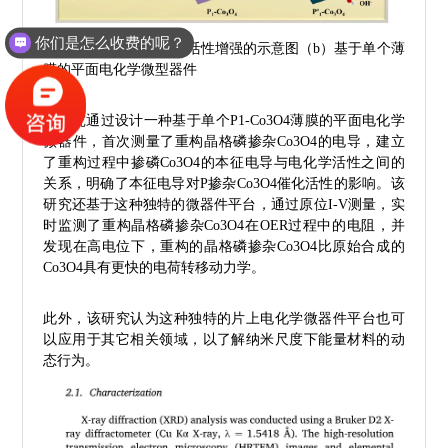
你们是怎么收费的呢？
（a）P–O基团诱导OER活性增强的示意图（b）基于单个薄
膜的平面电化学微型器件
该研究通过设计一种基于单个P1-Co3O4薄膜的平面电化学
微器件，首次测量了重构晶格磷掺杂Co3O4的电导，建立
了重构过程中掺磷Co3O4的本征电导与电化学活性之间的
关系，明确了本征电导对P掺杂Co3O4催化活性的影响。该
研究还基于这种独特的微器件平台，通过原位I-V测量，实
时监测了重构晶格磷掺杂Co3O4在OER过程中的电阻，并
发现在高电位下，重构的晶格磷掺杂Co3O4比原始合成的
Co3O4具有更快的电荷转移动力学。
此外，该研究认为这种独特的片上电化学微器件平台也可
以应用于其它相关领域，以了解纳米尺度下能量材料的动
态行为。