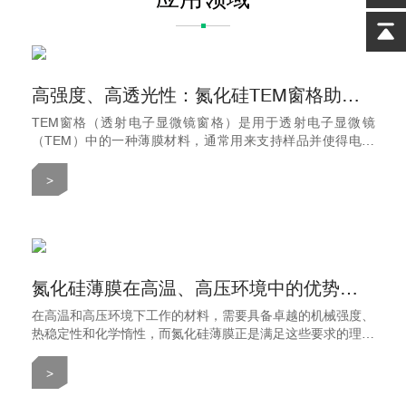
高强度、高透光性：氮化硅TEM窗格助力精准纳米级成像
TEM窗格（透射电子显微镜窗格）是用于透射电子显微镜
（TEM）中的一种薄膜材料，通常用来支持样品并使得电子
束能够穿透样品。TEM窗格的主要功能是作为样品的支撑
膜，同时允许电子束通过以进行成像和分析。窗格通常由非常
>
薄且具有高透过性的材料制成，常见的材料包括氮化硅
（Si₃N₄）、石墨烯、石英等。
氮化硅薄膜在高温、高压环境中的优势分析
在高温和高压环境下工作的材料，需要具备卓越的机械强度、
热稳定性和化学惰性，而氮化硅薄膜正是满足这些要求的理想
选择。本文将分析氮化硅薄膜在极端环境中的独特优势，并介
绍其在不同行业中的应用实例。
>