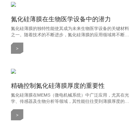
氮化硅薄膜在生物医学设备中的潜力
氮化硅薄膜的独特性能使其成为未来生物医学设备的关键材料
之一。随着技术的不断进步，氮化硅薄膜的应用领域将不断拓
展，特别是在疾病监测、智能药物输送和微型医疗设备领域，
其潜力巨大。随着研发的深入，我们有理由相信氮化硅薄膜将
>
在改善人类健康和生活质量方面发挥越来越重要的作用。
精确控制氮化硅薄膜厚度的重要性
氮化硅薄膜在MEMS（微电机械系统）中广泛应用，尤其在光
学、传感器及生物分析等领域，其性能往往受到薄膜厚度的直
接影响。高透光性和高机械强度是氮化硅薄膜窗口设计的核心
要求，因此，精确控制氮化硅薄膜的厚度显得尤为重要。
>